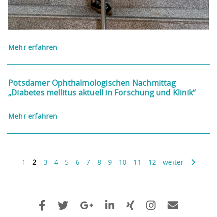
Mehr erfahren
Potsdamer Ophthalmologischen Nachmittag
„Diabetes mellitus aktuell in Forschung und Klinik“
Mehr erfahren
1
2
3
4
5
6
7
8
9
10
11
12
weiter